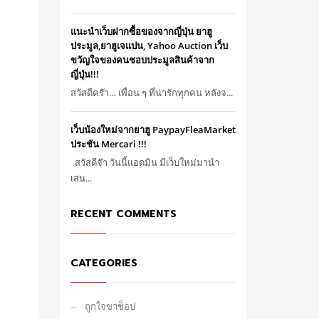
แนะนำเว็บฝากซื้อของจากญี่ปุ่น ยาฮู
ประมูล,ยาฮูเจแปน, Yahoo Auction เว็บ
ขวัญใจของคนชอบประมูลสินค้าจาก
ญี่ปุ่น!!!
สวัสดีคร๊า… เพื่อน ๆ ที่น่ารักทุกคน หลังจ...
เว็บน้องใหม่จากยาฮู PaypayFleaMarket
ประชัน Mercari !!!
สวัสดีจ๊า วันนี้แอดมิน มีเว็บใหม่มานำ
เสน...
RECENT COMMENTS
CATEGORIES
ถูกใจขาช็อป