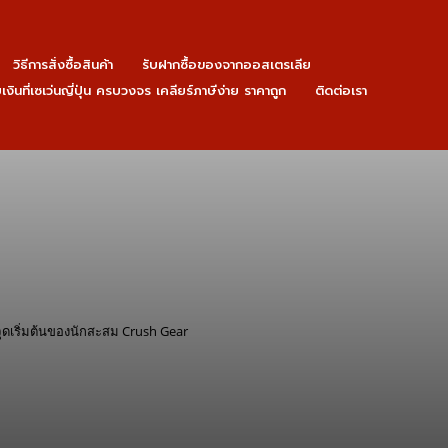
วิธีการสั่งซื้อสินค้า
รับฝากซื้อของจากออสเตรเลีย
ายเงินที่เซเว่นญี่ปุ่น ครบวงจร เคลียร์ภาษีง่าย ราคาถูก
ติดต่อเรา
จุดเริ่มต้นของนักสะสม Crush Gear