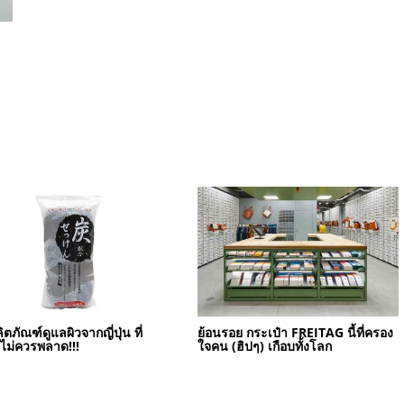
ิตภัณฑ์ดูแลผิวจากญี่ปุ่น ที่
ย้อนรอย กระเป๋า FREITAG นี้ที่ครอง
ไม่ควรพลาด!!!
ใจคน (ฮิปๆ) เกือบทั้งโลก