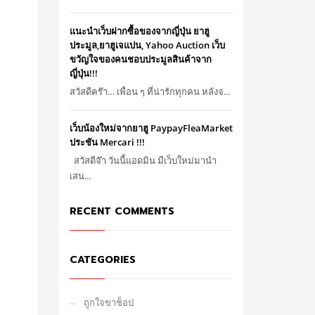
แนะนำเว็บฝากซื้อของจากญี่ปุ่น ยาฮู
ประมูล,ยาฮูเจแปน, Yahoo Auction เว็บ
ขวัญใจของคนชอบประมูลสินค้าจาก
ญี่ปุ่น!!!
สวัสดีคร๊า… เพื่อน ๆ ที่น่ารักทุกคน หลังจ...
เว็บน้องใหม่จากยาฮู PaypayFleaMarket
ประชัน Mercari !!!
สวัสดีจ๊า วันนี้แอดมิน มีเว็บใหม่มานำ
เสน...
RECENT COMMENTS
CATEGORIES
ถูกใจขาช็อป