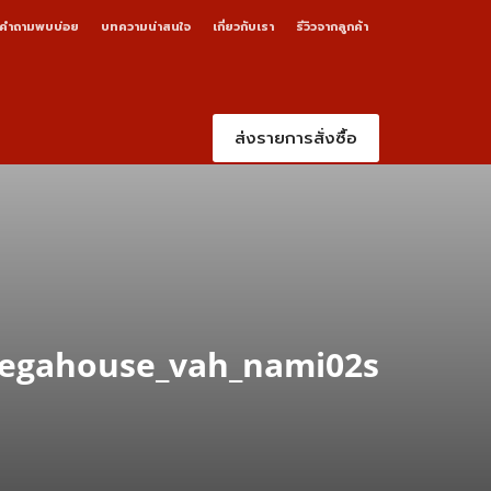
คำถามพบบ่อย
บทความน่าสนใจ
เกี่ยวกับเรา
รีวิวจากลูกค้า
ส่งรายการสั่งซื้อ
egahouse_vah_nami02s