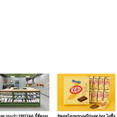
อย กระเป๋า FREITAG นี้ที่ครอง
อัพเดทไอเทมขนมญี่ปุ่นสุด hot ไม่ซื้อ