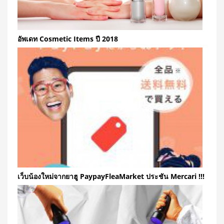
อัพเดท Cosmetic Items ปี 2018
เว็บน้องใหม่จากยาฮู PaypayFleaMarket ประชัน Mercari !!!