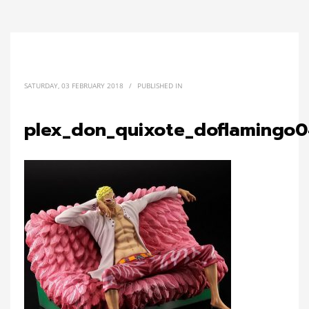
SATURDAY, 03 FEBRUARY 2018
/
PUBLISHED IN
plex_don_quixote_doflamingo