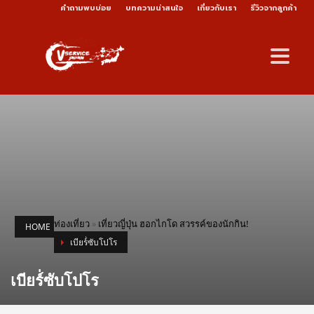
คำถามพบบ่อย
บทความน่าสนใจ
เกี่ยวกับเรา
รีวิวจากลูกค้า
ท่องเที่ยว
»
เที่ยวญี่ปุ่น ฮอกไกโด สวรรค์ของนักกิน!
HOME
เบียร์่ซับโปโร
เบียร์่ซับโปโร