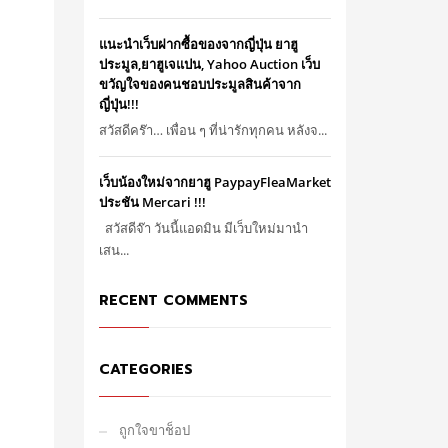
แนะนำเว็บฝากซื้อของจากญี่ปุ่น ยาฮู
ประมูล,ยาฮูเจแปน, Yahoo Auction เว็บ
ขวัญใจของคนชอบประมูลสินค้าจาก
ญี่ปุ่น!!!
สวัสดีคร๊า… เพื่อน ๆ ที่น่ารักทุกคน หลังจ...
เว็บน้องใหม่จากยาฮู PaypayFleaMarket
ประชัน Mercari !!!
สวัสดีจ๊า วันนี้แอดมิน มีเว็บใหม่มานำ
เสน...
RECENT COMMENTS
CATEGORIES
ถูกใจขาช็อป