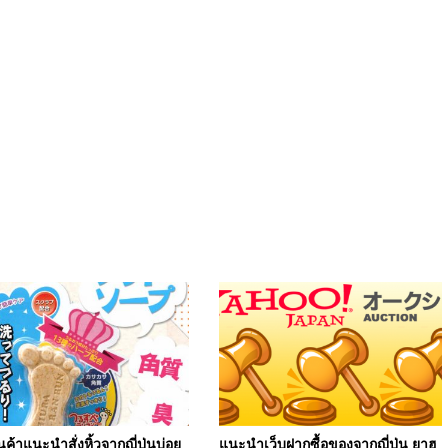
นค้าแนะนำสั่งหิ้วจากญี่ปุ่นบ่อย
แนะนำเว็บฝากซื้อของจากญี่ปุ่น ยาฮู