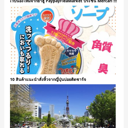
เว็บน้องใหม่จากยาฮู PaypayFleaMarket ประชัน Mercari !!!
10 สินค้าแนะนำสั่งหิ้วจากญี่ปุ่นบ่อยติดชาร์จ