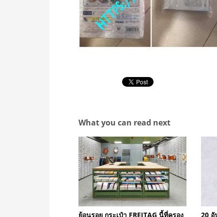
What you can read next
ย้อนรอย กระเป๋า FREITAG นี้ที่ครอง
20 อั