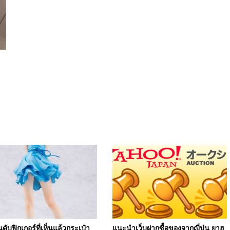
นดับฟิกเกอร์ที่เห็นแล้วกระเป๋า
แนะนำเว็บฝากซื้อของจากญี่ปุ่น ยาฮู