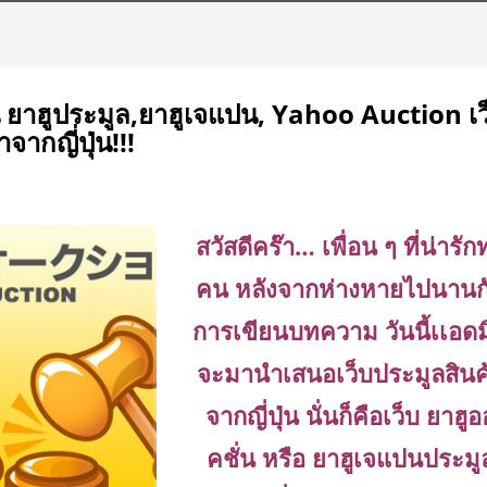
น ยาฮูประมูล,ยาฮูเจแปน, Yahoo Auction เว
กญี่ปุ่น!!!
สวัสดีคร๊า… เพื่อน ๆ ที่น่ารัก
คน หลังจากห่างหายไปนานก
การเขียนบทความ วันนี้เเอดม
จะมานำเสนอเว็บประมูลสินค
จากญี่ปุ่น นั่นก็คือเว็บ ยาฮูอ
คชั่น หรือ ยาฮูเจแปนประมู