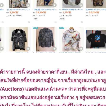
นค้ารายการนี้ จบลงด้วยราคากี่เยน , มีค่าส่งไหม , และว
่สนใจที่ฝากซื้อของจากญี่ปุ่น จากเว็บยาฮูเจแปน/ยาฮู
n/Auctions) แอดมินแนะนำนะคะ ว่าควรที่จะดูฟีดแ
พวกมิจฉาชีพแอบแฝงอยู่ตามเว็บต่าง ๆ อยู่พอสมควร
ปุ่นไม่มีการโกง ไม่มีของปลอม อันนี้ไม่จริงนะคะ มีทุกท