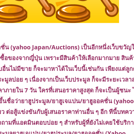
ชั่น (yahoo Japan/Auctions) เป็นอีกหนึ่งเว็บขวัญ
ื้อของจากญี่ปุ่น เพราะมีสินค้าให้เลือกมากมาย สินค้
บอื่นไม่มีขาย ก็จะมาหาได้ในเว็บนี้เช่นกัน เพียงแต่ลูก
ระมูลบ่อย ๆ เนื่องจากเป็นเว็บประมูล ก็จะมีระยะเวลา
าคาภายใน 7 วัน ใครที่เสนอราคาสูงสุด ก็จะเป็นผู้ชนะ 
ึ้นชื่อว่ายาฮูประมูล/ยาฮูเจแปน/ยาฮูออคชั่น (yahoo
ว ต่อสู้แข่งขันกับผู้เสนอราคาท่านอื่น ๆ อีก ทีนี้บทค
ถามที่แอดมินตอบบ่อย ๆ สำหรับผู้ที่ยังไม่เคยใช้บริก
ประมูลยาฮูเจแปน/ยาฮูประมูล/ยาฮูออคชั่น (Yahoo