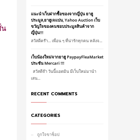
แนะนำเว็บฝากซื้อของจากญี่ปุ่น ยาฮู
บ
ประมูล,ยาฮูเจแปน, Yahoo Auction เว็บ
่น
ขวัญใจของคนชอบประมูลสินค้าจาก
ญี่ปุ่น!!!
สวัสดีคร๊า… เพื่อน ๆ ที่น่ารักทุกคน หลังจ...
เว็บน้องใหม่จากยาฮู PaypayFleaMarket
ประชัน Mercari !!!
สวัสดีจ๊า วันนี้แอดมิน มีเว็บใหม่มานำ
เสน...
RECENT COMMENTS
CATEGORIES
ถูกใจขาช็อป