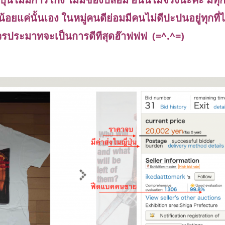
น้อยแค่นั้นเอง ในหมู่คนดีย่อมมีคนไม่ดีปะปนอยู่ทุกที่
วรประมาทจะเป็นการดีทีสุดฮ๊าฟฟฟ (=^.^=)