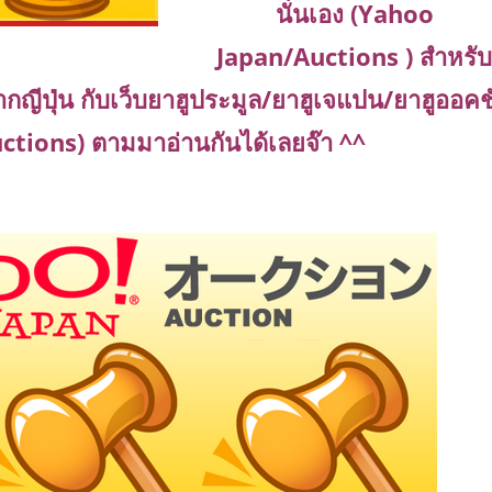
นั่นเอง (Yahoo
Japan/Auctions ) สำหรั
กญีปุ่น กับเว็บยาฮูประมูล/ยาฮูเจแปน/ยาฮูออคชั
tions) ตามมาอ่านกันได้เลยจ๊า ^^