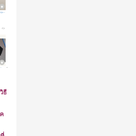
ิธี
บค
ี่