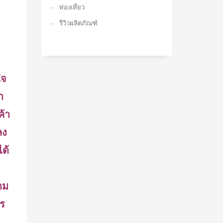
ท่องเที่ยว
รีวิวผลิตภัณฑ์
ใจ
า
ค้า
ลง
ได้
วาม
าร