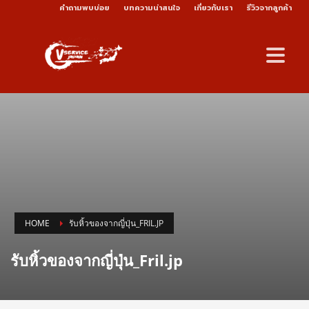
คำถามพบบ่อย
บทความน่าสนใจ
เกี่ยวกับเรา
รีวิวจากลูกค้า
HOME
รับหิ้วของจากญี่ปุ่น_FRIL.JP
รับหิ้วของจากญี่ปุ่น_Fril.jp