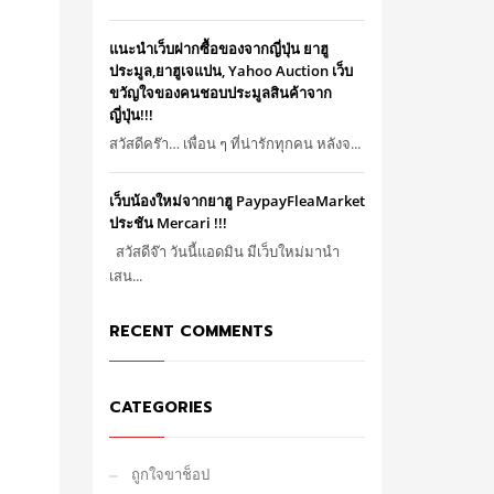
แนะนำเว็บฝากซื้อของจากญี่ปุ่น ยาฮู
ประมูล,ยาฮูเจแปน, Yahoo Auction เว็บ
ขวัญใจของคนชอบประมูลสินค้าจาก
ญี่ปุ่น!!!
สวัสดีคร๊า… เพื่อน ๆ ที่น่ารักทุกคน หลังจ...
เว็บน้องใหม่จากยาฮู PaypayFleaMarket
ประชัน Mercari !!!
สวัสดีจ๊า วันนี้แอดมิน มีเว็บใหม่มานำ
เสน...
RECENT COMMENTS
CATEGORIES
ถูกใจขาช็อป