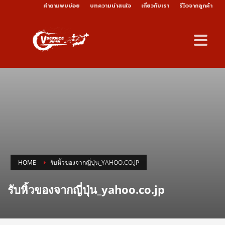
คำถามพบบ่อย
บทความน่าสนใจ
เกี่ยวกับเรา
รีวิวจากลูกค้า
HOME
รับหิ้วของจากญี่ปุ่น_YAHOO.CO.JP
รับหิ้วของจากญี่ปุ่น_yahoo.co.jp