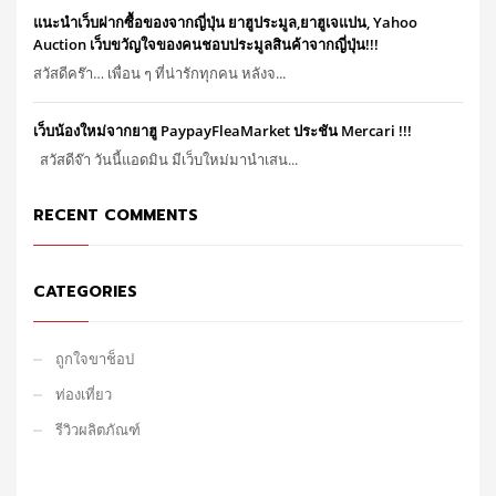
แนะนำเว็บฝากซื้อของจากญี่ปุ่น ยาฮูประมูล,ยาฮูเจแปน, Yahoo
Auction เว็บขวัญใจของคนชอบประมูลสินค้าจากญี่ปุ่น!!!
สวัสดีคร๊า… เพื่อน ๆ ที่น่ารักทุกคน หลังจ...
เว็บน้องใหม่จากยาฮู PaypayFleaMarket ประชัน Mercari !!!
สวัสดีจ๊า วันนี้แอดมิน มีเว็บใหม่มานำเสน...
RECENT COMMENTS
CATEGORIES
ถูกใจขาช็อป
ท่องเที่ยว
รีวิวผลิตภัณฑ์