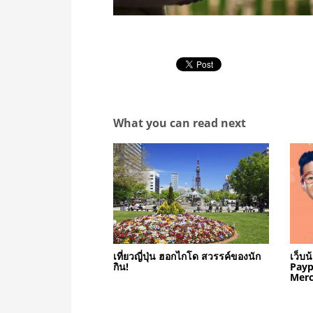
What you can read next
เที่ยวญี่ปุ่น ฮอกไกโด สวรรค์ของนัก
เว็บน
กิน!
Payp
Merca